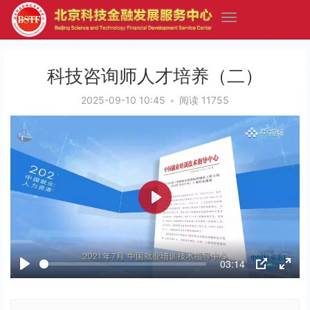
科技咨询师人才培养（二）
2025-09-10 10:45
•
阅读 11755
P
l
a
03:14
y
P
P
E
l
I
n