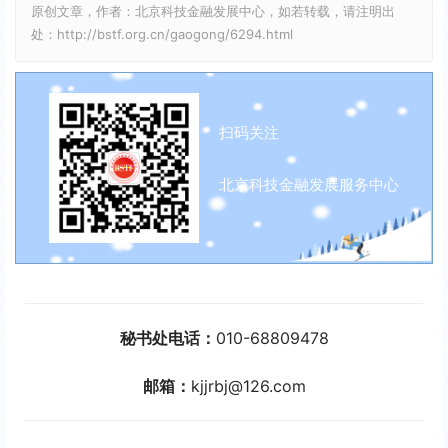
原创文章，作者：北京科技金融发展中心，如若转载，请注明出
a
P
t
处：http://bstf.org.cn/gaogong/6294.html
y
e
r
f
扫码关注
u
l
北京科技金融发展服务中心
l
s
c
r
e
秘书处电话：
010-68809478
e
n
邮箱：
kjjrbj@126.com