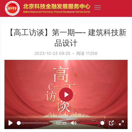
【高工访谈】第一期—- 建筑科技新
品设计
2023-10-23 09:25
•
阅读 11256
P
l
a
-02:35
y
P
M
P
E