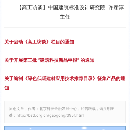
l
u
I
n
【高工访谈】中国建筑标准设计研究院  许彦淳
a
t
P
t
主任
y
e
e
r
f
关于启动《高工访谈》栏目的通知
u
l
关于开展第三批 “建筑科技新品申报” 的通知
l
s
关于编制《绿色低碳建材应用技术推荐目录》征集产品的通
c
知
r
e
原创文章，作者：北京科技金融发展中心，如若转载，请注明出
e
处：http://bstf.org.cn/gaogong/3951.html
n